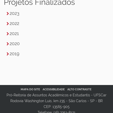
Projetos Finalizados
2023
2022
2021
2020
2019
MAPA DO SITE
ACESSIBILIDADE
ALTO CONTRASTE
Pró-Reitoria de Assuntos Acadêmicos e Estudantis - UFSCar
Rodovia Washington Luis, km 235 - São Carlos - SP - BR
CEP: 13565-905
Telefone: (16) 3351-8121