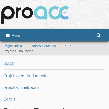
Busca
Toggle navigation
Busca 
Página Inicial
Bolsas e Auxílios
PIAPE
Projetos Finalizados
PIAPE
Projetos em Andamento
Projetos Finalizados
Editais