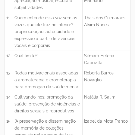
apreciação musical, escuta e
Machado
subjetividades
11
Quem entende essa voz sem as
Thais dos Guimarães
vozes que ele traz no interior?:
Alvim Nunes
propriocepção, autocuidado e
expressão a partir de vivências
vocais e corporais
12
Qual limite?
Silmara Helena
Capovilla
13
Rodas motivacionais associadas
Roberta Barros
a aromaterapia e cromoterapia
Novaglio
para promoção da saúde mental
14
Cultivando-nos: promoção da
Natália R. Salim
saúde, prevenção de violências e
direitos sexuais e reprodutivos
15
“A preservação e disseminação
Izabel da Mota Franco
da memória de coleções