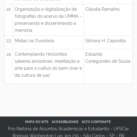
22
Organização e digitalização de
Cláudia Ramalho
fotografias do acervo da UMMA -
preservando e disseminando a
memória
23
Mídias na Ouvidoria
Silmara H. Capovilla
24
Contemplando Horizontes:
Eduardo
saberes ancestrais, meditação e
Conegundes de Souza
arte para o cultivo do bem viver e
da cultura de paz
MAPA DO SITE
ACESSIBILIDADE
ALTO CONTRASTE
Pró-Reitoria de Assuntos Acadêmicos e Estudantis - UFSCar
Rodovia Washington Luis, km 235 - São Carlos - SP - BR