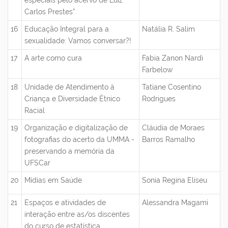
especiais pelo acervo de Luiz
Carlos Prestes”
16
Educação Integral para a
Natália R. Salim
sexualidade: Vamos conversar?!
17
A arte como cura
Fabia Zanon Nardi
Farbelow
18
Unidade de Atendimento à
Tatiane Cosentino
Criança e Diversidade Étnico
Rodrigues
Racial
19
Organização e digitalização de
Cláudia de Moraes
fotografias do acerto da UMMA -
Barros Ramalho
preservando a memória da
UFSCar
20
Mídias em Saúde
Sonia Regina Eliseu
21
Espaços e atividades de
Alessandra Magami
interação entre as/os discentes
do curso de estatística