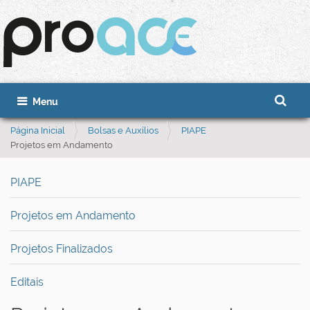
Busca
Toggle navigation
Busca 
Página Inicial
Bolsas e Auxílios
PIAPE
Projetos em Andamento
PIAPE
Projetos em Andamento
Projetos Finalizados
Editais