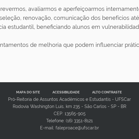
 revermos, avaliarmos e aperfeiçoarmos internamen
eleção, renovação, comunicação dos benefícios até a 
ia estudantil, beneficiando alunos em vulnerabilida
tamentos de melhoria que podem influenciar práticas
MAPA DO SITE
ACESSIBILIDADE
ALTO CONTRASTE
Pró-Reitoria de Assuntos Acadêmicos e Estudantis - UFSCar
Rodovia Washington Luis, km 235 - São Carlos - SP - BR
CEP: 13565-905
Telefone: (16) 3351-8121
E-mail: faleproace@ufscar.br