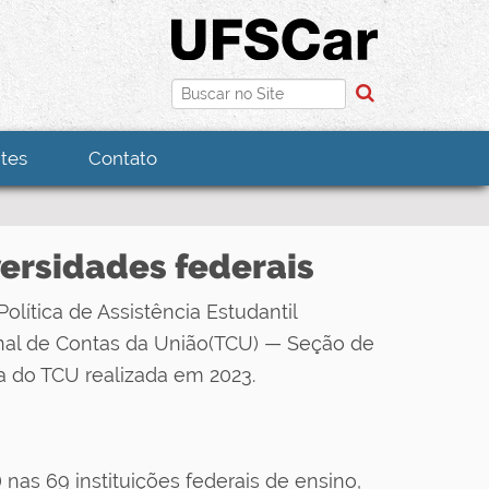
Busca
Busca Avançada…
tes
Contato
versidades federais
lítica de Assistência Estudantil
unal de Contas da União(TCU) — Seção de
a do TCU realizada em 2023.
nas 69 instituições federais de ensino,