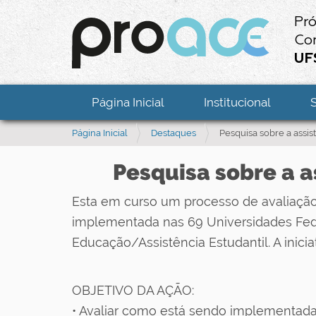
Pró
Co
UF
Página Inicial
Institucional
V
Página Inicial
Destaques
Pesquisa sobre a assis
o
c
Pesquisa sobre a a
ê
e
Esta em curso um processo de avaliação 
s
implementada nas 69 Universidades Fede
t
á
Educação/Assistência Estudantil. A inic
a
q
u
OBJETIVO DA AÇÃO:
i
• Avaliar como está sendo implementada a
: