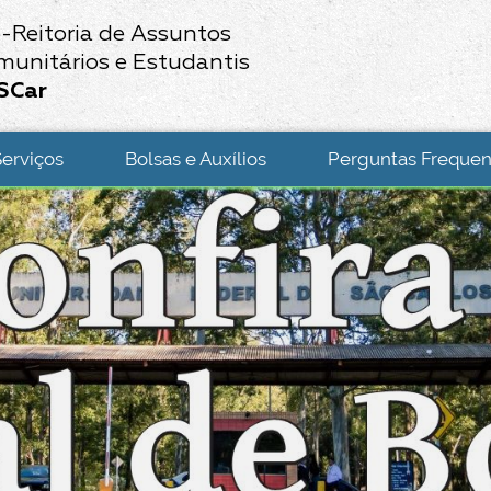
-Reitoria de Assuntos
munitários e Estudantis
SCar
Serviços
Bolsas e Auxílios
Perguntas Frequen