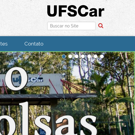
Busca
Busca Avançada…
tes
Contato
1
2
3
4
5
6
7